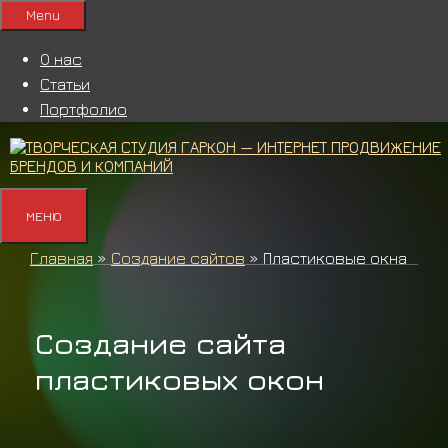
Перейти
Menu
к
содержимому
О нас
Статьи
Портфолио
МЕНЮ
Главная
»
Создание сайтов
»
Пластиковые окна
Создание сайта
пластиковых окон