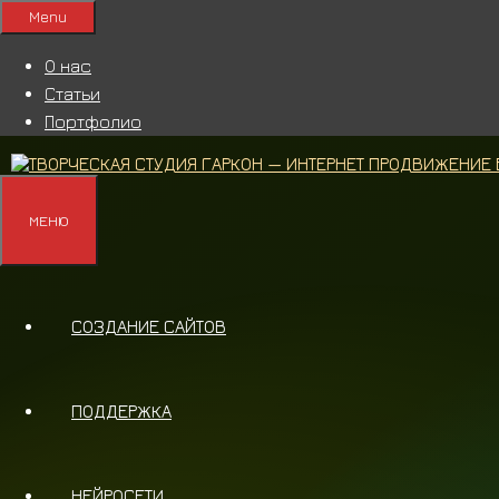
Перейти
Menu
к
содержимому
О нас
Статьи
Портфолио
МЕНЮ
СОЗДАНИЕ САЙТОВ
ПОДДЕРЖКА
НЕЙРОСЕТИ