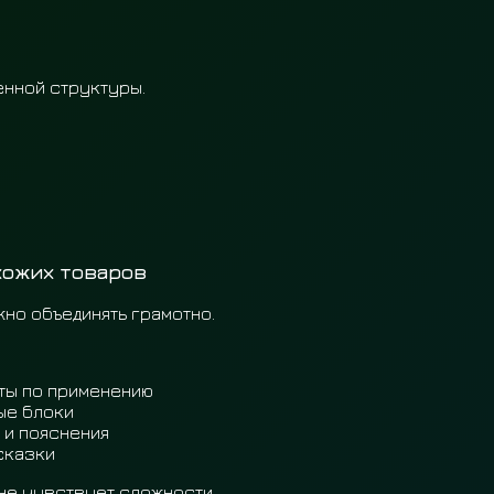
енной структуры.
хожих товаров
жно объединять грамотно.
ты по применению
ые блоки
 и пояснения
сказки
не чувствует сложности.