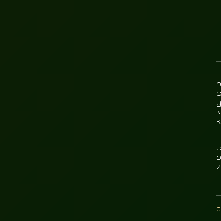
П
р
с
у
к
к
П
с
р
и
c