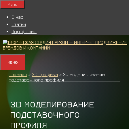
Перейти
Menu
к
содержимому
О нас
Статьи
Портфолио
МЕНЮ
Главная
»
3D графика
»
3d моделирование
подставочного профиля
3D МОДЕЛИРОВАНИЕ
ПОДСТАВОЧНОГО
ПРОФИЛЯ