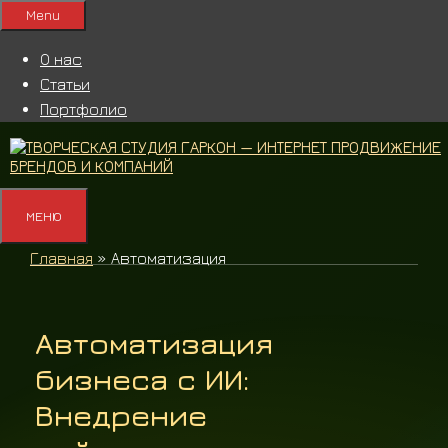
Перейти
Menu
к
содержимому
О нас
Статьи
Портфолио
МЕНЮ
Главная
»
Автоматизация
Автоматизация
бизнеса с ИИ:
Внедрение