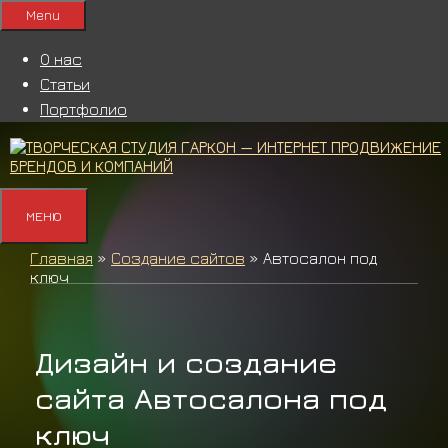
Перейти
Menu
к
содержимому
О нас
Статьи
Портфолио
МЕНЮ
Главная
»
Создание сайтов
»
Автосалон под
ключ
Дизайн и создание
сайта Автосалона под
ключ