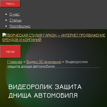
Перейти
Menu
к
содержимому
О нас
Статьи
Портфолио
МЕНЮ
Главная
»
Видео 3D анимация
»
Видеоролик
защита днища автомобиля
ВИДЕОРОЛИК ЗАЩИТА
ДНИЩА АВТОМОБИЛЯ